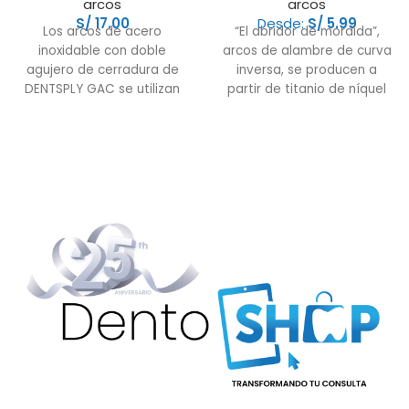
arcos
arcos
S/
17.00
Desde:
S/
5.99
Los arcos de acero
“El abridor de mordida”,
inoxidable con doble
arcos de alambre de curva
agujero de cerradura de
inversa, se producen a
DENTSPLY GAC se utilizan
partir de titanio de níquel
para cerrar espacios con la
endurecido. Este cable
estabilidad ideal para
proporciona un mayor
mantener la forma del arco.
rango de acción que los
Este cable está disponible
cables de acero inoxidable
en incrementos de dos
y ofrece una estabilidad
milímetros desde 22 mm a
dimensional ideal para
44 mm, con dos o cuatro
evitar el "volcado" de las
bucles de ojo de cerradura.
partes anteriores durante
las retracciones. los arcos
de alambre de curva
inversa también necesitan
menos cambios y ajustes
de arcos de alambre. A lo
largo del tratamiento, estos
permanecen activos sin
deformarse.