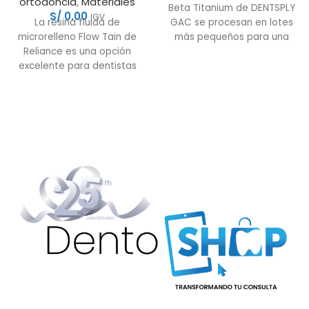
ortodoncia
,
Materiales
Beta Titanium de DENTSPLY
S/
0.00
IGV
La resina fluida de
GAC se procesan en lotes
microrelleno Flow Tain de
más pequeños para una
Reliance es una opción
mayor consistencia. Resolve
excelente para dentistas
no contiene níquel que
que buscan un material
pueda causar reacciones
versátil,
alérgicas en algunos
pacientes. Se puede usar en
cualquier etapa del
tratamiento, pero es
especialmente efectivo
cuando se requieren
fuerzas moderadas para el
control temprano del
torque y el detalle final. Los
arcos de alambre de
resolución están disponibles
en forma de arco de
AccuForm, forma de arco
ideal y longitud recta.