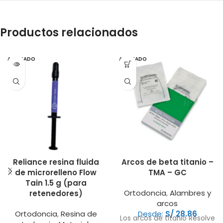
Productos relacionados
AGOTADO
AGOTADO
Reliance resina fluida
Arcos de beta titanio –
de microrelleno Flow
TMA – GC
Tain 1.5 g (para
Ortodoncia
,
Alambres y
retenedores)
arcos
Ortodoncia
,
Resina de
Desde:
S/
28.86
Los arcos de titanio Resolve