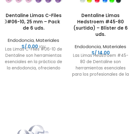
Dentaline Limas C-Files
Dentaline Limas
#06-10, 25 mm – Pack
Hedstroem #45-80
de 6 uds.
(surtida) – Blíster de 6
uds.
Endodoncia
,
Materiales
S/
0.00
Endodoncia
,
Materiales
IGV
Las Limas C-Files #06-10 de
S/
14.00
Dentaline son herramientas
Las Limas Hedstroem #45-
esenciales en la práctica de
80 de Dentaline son
la endodoncia, ofreciendo
herramientas esenciales
flexibilidad y precisión en
para los profesionales de la
endodoncia,
proporcionando un
rendimiento eficiente y