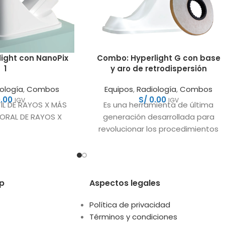
ight con NanoPix
Combo: Hyperlight G con base
1
y aro de retrodispersión
ología
,
Combos
Equipos
,
Radiología
,
Combos
.00
S/
0.00
IGV
IGV
IL DE RAYOS X MÁS
Es una herramienta de última
ORAL DE RAYOS X
generación desarrollada para
revolucionar los procedimientos
de endodoncia, combinando la
precisión láser con las más
p
Aspectos legales
Política de privacidad
Términos y condiciones