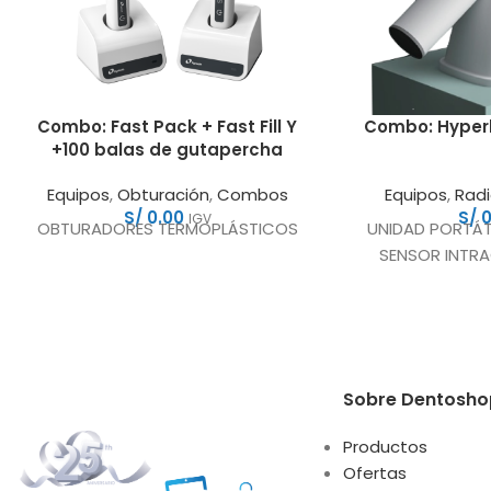
Combo: Fast Pack + Fast Fill Y
Combo: Hyperl
+100 balas de gutapercha
Equipos
,
Obturación
,
Combos
Equipos
,
Radi
S/
0.00
S/
0
IGV
OBTURADORES TERMOPLÁSTICOS
UNIDAD PORTÁT
SENSOR INTRA
Sobre Dentosho
Productos
Ofertas