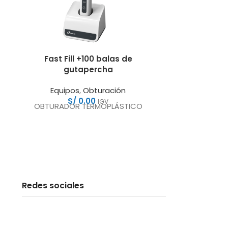
Fast Fill +100 balas de
Lupas d
gutapercha
Bril
Equipos
,
Obturación
Equipo
S/
0.00
S
IGV
OBTURADOR TERMOPLÁSTICO
Las lupas
Brilli
herramienta
para prop
ampliada y
Redes sociales