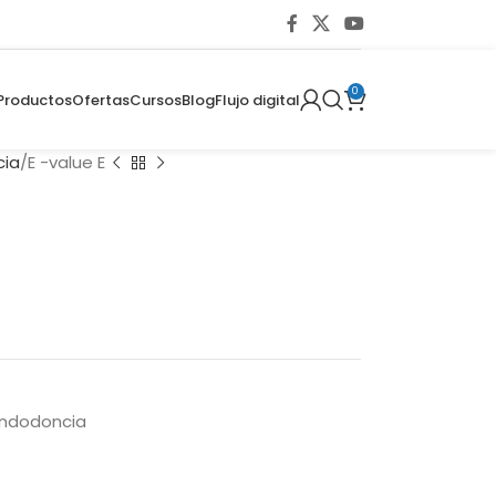
0
Productos
Ofertas
Cursos
Blog
Flujo digital
cia
E -value E
endodoncia