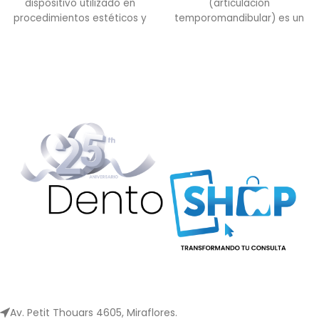
dispositivo utilizado en
(articulación
procedimientos estéticos y
temporomandibular) es un
odontológicos para
dispositivo terapéutico
blanquear dientes o eliminar
diseñado para facilitar
manchas
tratamientos en áreas
musculoesqueléticas
Av. Petit Thouars 4605, Miraflores.