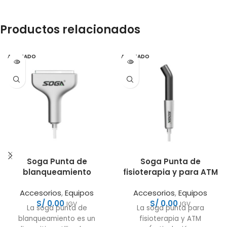
Productos relacionados
AGOTADO
AGOTADO
Soga Punta de
Soga Punta de
blanqueamiento
fisioterapia y para ATM
Accesorios
,
Equipos
Accesorios
,
Equipos
S/
0.00
S/
0.00
IGV
IGV
La soga punta de
La soga punta para
blanqueamiento es un
fisioterapia y ATM