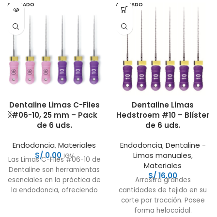
AGOTADO
AGOTADO
Dentaline Limas C-Files
Dentaline Limas
#06-10, 25 mm – Pack
Hedstroem #10 – Blíster
de 6 uds.
de 6 uds.
Endodoncia
,
Materiales
Endodoncia
,
Dentaline -
S/
0.00
Limas manuales
,
IGV
Las Limas C-Files #06-10 de
Materiales
Dentaline son herramientas
S/
16.00
esenciales en la práctica de
Arrastra grandes
la endodoncia, ofreciendo
cantidades de tejido en su
flexibilidad y precisión en
corte por tracción. Posee
forma helocoidal.