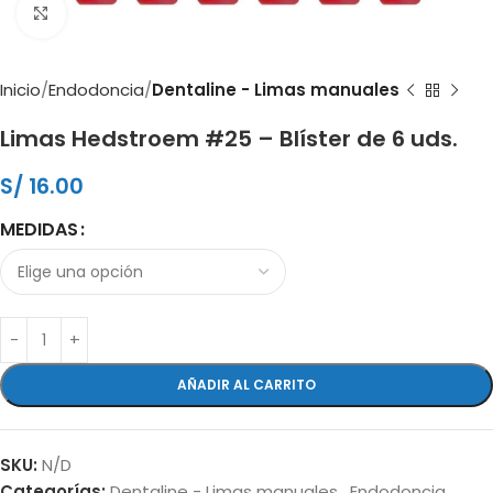
Clic para ampliar
Inicio
Endodoncia
Dentaline - Limas manuales
Limas Hedstroem #25 – Blíster de 6 uds.
S/
16.00
MEDIDAS
AÑADIR AL CARRITO
SKU:
N/D
Categorías:
Dentaline - Limas manuales
,
Endodoncia
,