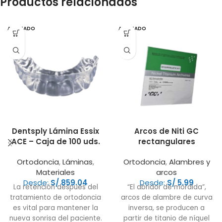
Productos relacionados
AGOTADO
AGOTADO
Dentsply Lámina Essix
Arcos de Niti GC
ACE – Caja de 100 uds.
rectangulares
Ortodoncia
,
Láminas
,
Ortodoncia
,
Alambres y
Materiales
arcos
Desde:
S/
859.04
Desde:
S/
5.99
La retención después del
“El abridor de mordida”,
tratamiento de ortodoncia
arcos de alambre de curva
es vital para mantener la
inversa, se producen a
nueva sonrisa del paciente.
partir de titanio de níquel