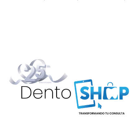
Los retenedores
endurecido. Este cable
transparentes hechos
proporciona un mayor
rango de acción que los
cables de acero inoxidable
y ofrece una estabilidad
dimensional ideal para
evitar el "volcado" de las
partes anteriores durante
las retracciones. los arcos
de alambre de curva
inversa también necesitan
menos cambios y ajustes
de arcos de alambre. A lo
largo del tratamiento, estos
permanecen activos sin
deformarse.