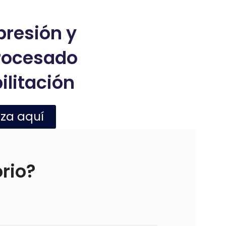
presión y
rocesado
ilitación
iza aquí
orio?