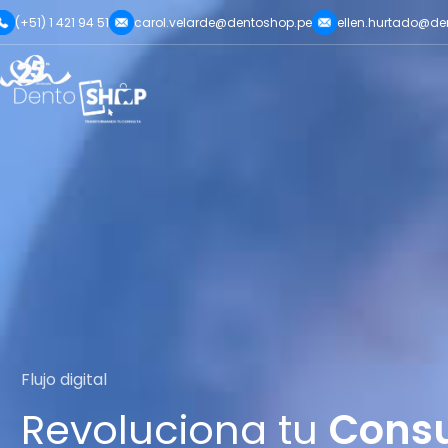
(+51) 1 421 94 51
carol.velarde@dentoshop.pe
ellen.hurtado@de
Flujo digital
Revoluciona tu
Consu