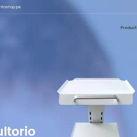
ntoshop.pe
Product
ltorio