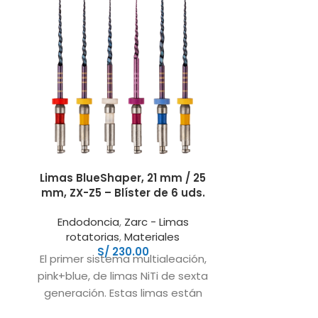
Limas BlueShaper, 21 mm / 25
Limas Exca
mm, ZX-Z5 – Blíster de 6 uds.
Blís
Endodoncia
,
Zarc - Limas
Endodon
rotatorias
,
Materiales
recipro
S/
230.00
S
El primer sistema multialeación,
Primer sist
pink+blue, de limas NiTi de sexta
lima única
generación. Estas limas están
sistema má
orientadas a optimizar el
eficaz y ver