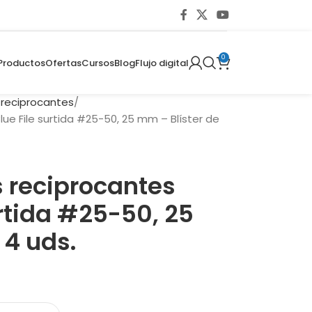
0
Productos
Ofertas
Cursos
Blog
Flujo digital
 reciprocantes
ue File surtida #25-50, 25 mm – Blíster de
 reciprocantes
urtida #25-50, 25
 4 uds.