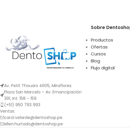
un solo sentido,
flexibilidad, du
e
Sobre Dentosho
Productos
Ofertas
Cursos
Blog
Flujo digital
Av. Petit Thouars 4605, Miraflores.
Plaza San Marcelo – Av. Emancipación
391, Int. 158 – 159
(+51) 950 793 993
Ventas:
carol.velarde@dentoshop.pe
ellen.hurtado@dentoshop.pe