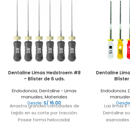
Dentaline Limas Hedstroem #8
Dentaline Lima
– Blíster de 6 uds.
Blíster
Endodoncia
,
Dentaline - Limas
Endodoncia
,
manuales
,
Materiales
manuale
Desde:
S/
16.00
Desde
Arrastra grandes cantidades de
Las limas K
tejido en su corte por tracción.
Dentaline s
Posee forma helocoidal.
esenciales 
Instrumento torneado. Cortan en
endodóntic