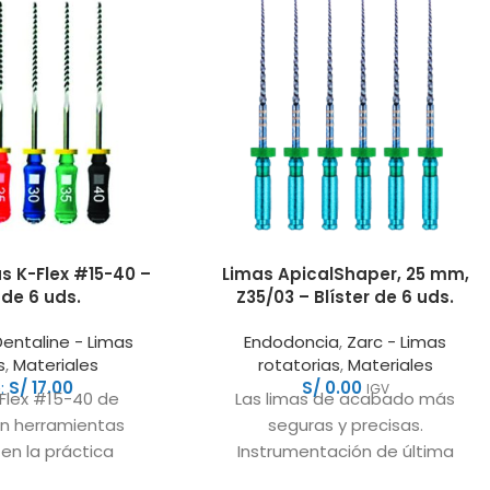
s K-Flex #15-40 –
Limas ApicalShaper, 25 mm,
 de 6 uds.
Z35/03 – Blíster de 6 uds.
Dentaline - Limas
Endodoncia
,
Zarc - Limas
s
,
Materiales
rotatorias
,
Materiales
:
S/
17.00
S/
0.00
IGV
-Flex #15-40 de
Las limas de acabado más
on herramientas
seguras y precisas.
en la práctica
Instrumentación de última
a, ofreciendo
generación para calibrado apical.