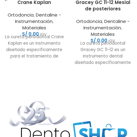
Crane Kaplan
Gracey GC 11-12 Mesial
de posteriores
Ortodoncia
,
Dentaline -
Instrumentación
,
Ortodoncia
,
Dentaline -
Materiales
Instrumentación
,
S/
0.00
Materiales
IGV
La cureta periodontal Crane
S/
0.00
IGV
Kaplan es un instrumento
La cureta periodontal
diseñado específicamente
Gracey GC 11-12 es un
para el tratamiento de
instrumento dental
enfermedades
diseñado específicamente
periodontales. APLICACIÓN
para el raspado y el alisado
Raspado y alisado:
de las