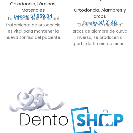
Ortodoncia
,
Láminas
,
Materiales
Ortodoncia
,
Alambres y
Desde:
S/
859.04
arcos
La retención después del
Desde:
S/
21.46
tratamiento de ortodoncia
“El abridor de mordida”,
es vital para mantener la
arcos de alambre de curva
nueva sonrisa del paciente.
inversa, se producen a
Los retenedores
partir de titanio de níquel
transparentes hechos
endurecido. Este cable
proporciona un mayor
rango de acción que los
cables de acero inoxidable
y ofrece una estabilidad
dimensional ideal para
evitar el "volcado" de las
partes anteriores durante
las retracciones. los arcos
de alambre de curva
inversa también necesitan
menos cambios y ajustes
de arcos de alambre. A lo
largo del tratamiento, estos