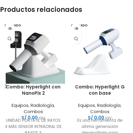
Productos relacionados
AGOTADO
AGOTADO
Combo: Hyperlight con
Combo: Hyperlight G
NanoPix 2
con base
Equipos
,
Radiología
,
Equipos
,
Radiología
,
Combos
Combos
S/
0.00
S/
0.00
IGV
IGV
UNIDAD PORTÁTIL DE RAYOS
Es una herramienta de
X MÁS SENSOR INTRAORAL DE
última generación
RAYOS X
desarrollada para