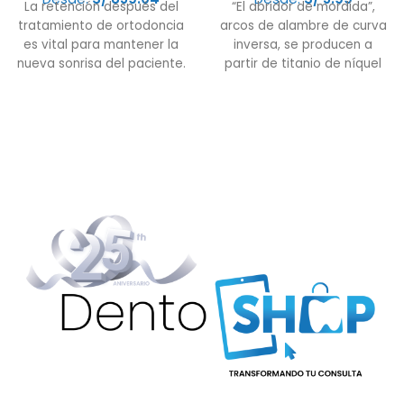
La retención después del
“El abridor de mordida”,
tratamiento de ortodoncia
arcos de alambre de curva
es vital para mantener la
inversa, se producen a
nueva sonrisa del paciente.
partir de titanio de níquel
Los retenedores
endurecido. Este cable
transparentes hechos
proporciona un mayor
rango de acción que los
cables de acero inoxidable
y ofrece una estabilidad
dimensional ideal para
evitar el "volcado" de las
partes anteriores durante
las retracciones. los arcos
de alambre de curva
inversa también necesitan
menos cambios y ajustes
de arcos de alambre. A lo
largo del tratamiento, estos
permanecen activos sin
deformarse.