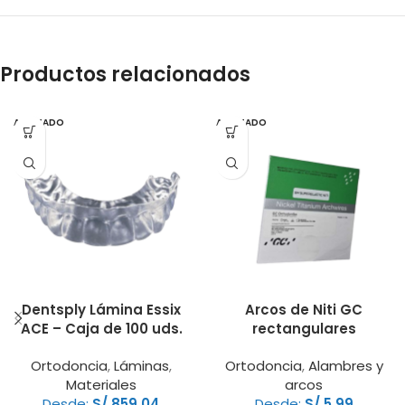
Productos relacionados
AGOTADO
AGOTADO
Dentsply Lámina Essix
Arcos de Niti GC
ACE – Caja de 100 uds.
rectangulares
Ortodoncia
,
Láminas
,
Ortodoncia
,
Alambres y
Materiales
arcos
Desde:
S/
859.04
Desde:
S/
5.99