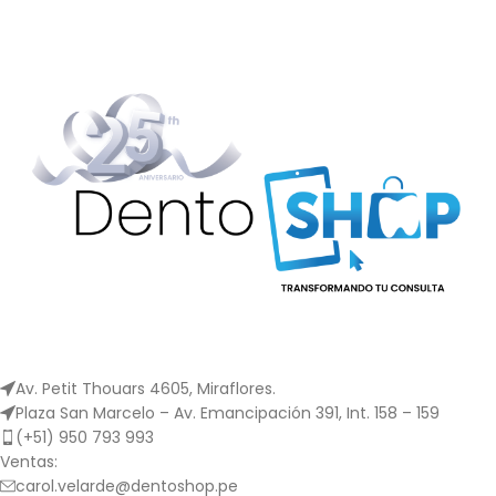
alérgicas en algunos
rango de acción que los
pacientes. Se puede usar en
cables de acero inoxidable
cualquier etapa del
y ofrece una estabilidad
tratamiento, pero es
dimensional ideal para
especialmente efectivo
evitar el "volcado" de las
cuando se requieren
partes anteriores durante
fuerzas moderadas para el
las retracciones. los arcos
control temprano del
de alambre de curva
torque y el detalle final. Los
inversa también necesitan
arcos de alambre de
menos cambios y ajustes
resolución están disponibles
de arcos de alambre. A lo
en forma de arco de
largo del tratamiento, estos
AccuForm, forma de arco
permanecen activos sin
ideal y longitud recta.
deformarse.
Av. Petit Thouars 4605, Miraflores.
Plaza San Marcelo – Av. Emancipación 391, Int. 158 – 159
(+51) 950 793 993
Ventas:
carol.velarde@dentoshop.pe