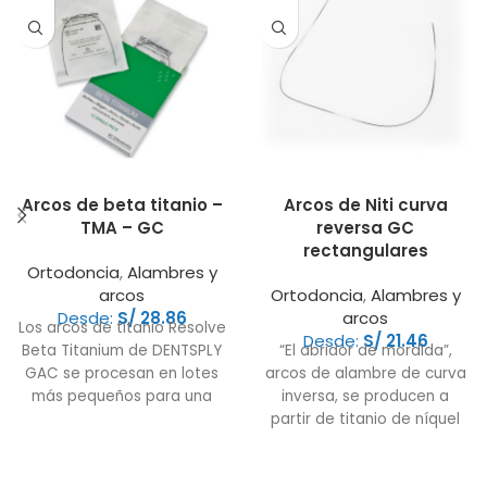
Arcos de beta titanio –
Arcos de Niti curva
TMA – GC
reversa GC
rectangulares
Ortodoncia
,
Alambres y
arcos
Ortodoncia
,
Alambres y
Desde:
S/
28.86
arcos
Los arcos de titanio Resolve
Desde:
S/
21.46
Beta Titanium de DENTSPLY
“El abridor de mordida”,
GAC se procesan en lotes
arcos de alambre de curva
más pequeños para una
inversa, se producen a
mayor consistencia. Resolve
partir de titanio de níquel
no contiene níquel que
endurecido. Este cable
pueda causar reacciones
proporciona un mayor