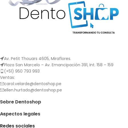
control temprano del
inversa también necesitan
torque y el detalle final. Los
menos cambios y ajustes
arcos de alambre de
de arcos de alambre. A lo
resolución están disponibles
largo del tratamiento, estos
en forma de arco de
permanecen activos sin
AccuForm, forma de arco
deformarse.
ideal y longitud recta.
Av. Petit Thouars 4605, Miraflores.
Plaza San Marcelo – Av. Emancipación 391, Int. 158 – 159
(+51) 950 793 993
Ventas:
carol.velarde@dentoshop.pe
ellen.hurtado@dentoshop.pe
Sobre Dentoshop
Aspectos legales
Redes sociales