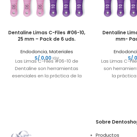
Dentaline Limas C-Files #06-10,
Dentaline Lima
25 mm – Pack de 6 uds.
mm- Pac
Endodoncia
,
Materiales
Endodonc
S/
0.00
S/
0
IGV
Las Limas C-Files #06-10 de
Las Limas C-Fil
Dentaline son herramientas
son herramien
esenciales en la práctica de la
la práctic
endodoncia, ofreciendo
ofreciendo flexi
flexibilidad y precisión en
en la
Sobre Dentosho
Productos