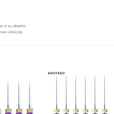
s a su diseño.
es clínicas.
AGOTADO