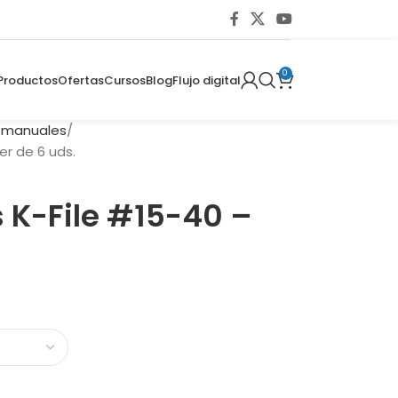
0
Productos
Ofertas
Cursos
Blog
Flujo digital
s manuales
er de 6 uds.
 K-File #15-40 –