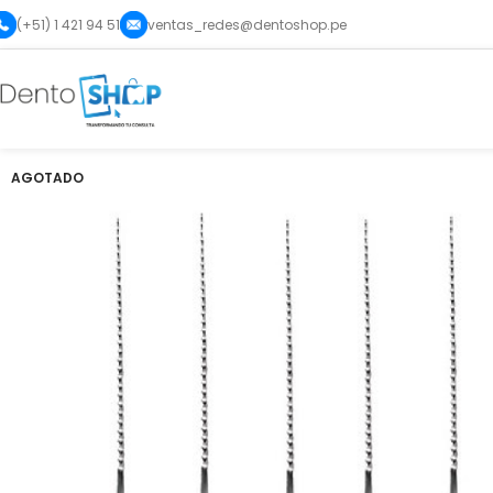
(+51) 1 421 94 51
ventas_redes@dentoshop.pe
AGOTADO