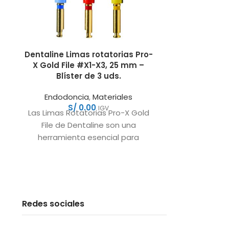
Dentaline Limas rotatorias Pro-
Limas Api
X Gold File #X1-X3, 25 mm –
Z30/03 – 
Blíster de 3 uds.
Endodon
Endodoncia
,
Materiales
rotato
S/
0.00
S
IGV
Las Limas Rotatorias Pro-X Gold
Las lima
File de Dentaline son una
segur
herramienta esencial para
Instrume
endodoncistas que buscan un
generación p
material duradero y
Estas limas
Redes sociales