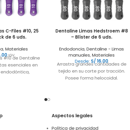
s C-Files #10, 25
Dentaline Limas Hedstroem #8
k de 6 uds.
– Blíster de 6 uds.
ia
,
Materiales
Endodoncia
,
Dentaline - Limas
.00
manuales
,
Materiales
IGV
es #10 de Dentaline
Desde:
S/
16.00
Arrastra grandes cantidades de
tas esenciales en
tejido en su corte por tracción.
a endodóntica,
Posee forma helocoidal.
bilidad y precisión
Instrumento torneado. Cortan en
 limpieza
un solo sentido,
p
Aspectos legales
Política de privacidad