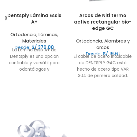
Dentsply Lámina Essix
Arcos de Niti termo
A+
activo rectangular bio-
edge GC
Ortodoncia
,
Láminas
,
Materiales
Ortodoncia
,
Alambres y
Desde:
S/
376.00
arcos
La Lámina Essix A+ de
Desde:
S/
19.61
Dentsply es una opción
El cable de acero inoxidable
confiable y versátil para
de DENTSPLY GAC está
odontólogos y
hecho de acero tipo VAR
ortodoncistas que buscan
304 de primera calidad.
materiales de
Está virtualmente libre de
imperfecciones que pueden
causar fragilidad y roturas.
Nuestros cables cuadrados,
rectangulares y trenzados
tienen la forma de los
estándares más estrictos, y
se controlan con láser para
lograr una consistencia