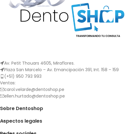
total del lote. Disponible en
temperamento suave,
medio y duro.
Av. Petit Thouars 4605, Miraflores.
Plaza San Marcelo – Av. Emancipación 391, Int. 158 – 159
(+51) 950 793 993
Ventas:
carol.velarde@dentoshop.pe
ellen.hurtado@dentoshop.pe
Sobre Dentoshop
Aspectos legales
Redes sociales